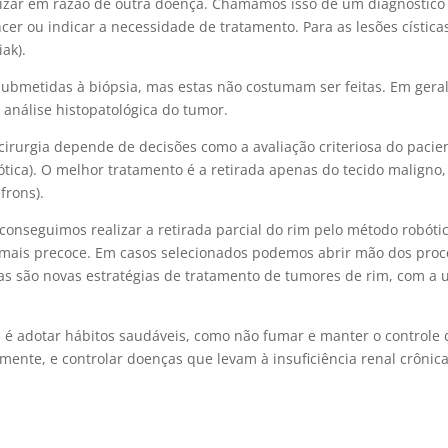
alizar em razão de outra doença. Chamamos isso de um diagnóstico
âncer ou indicar a necessidade de tratamento. Para as lesões císt
iak).
bmetidas à biópsia, mas estas não costumam ser feitas. Em geral, 
a análise histopatológica do tumor.
 cirurgia depende de decisões como a avaliação criteriosa do pacie
ótica). O melhor tratamento é a retirada apenas do tecido maligno
frons).
onseguimos realizar a retirada parcial do rim pelo método robóti
mais precoce. Em casos selecionados podemos abrir mão dos proced
stas são novas estratégias de tratamento de tumores de rim, com a
m é adotar hábitos saudáveis, como não fumar e manter o controle
rmente, e controlar doenças que levam à insuficiência renal crônic