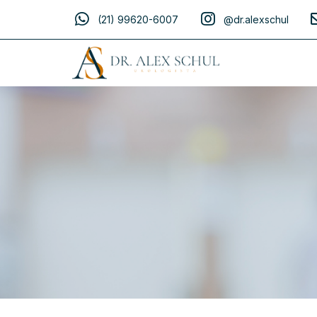
(21) 99620-6007
@dr.alexschul