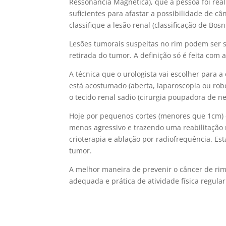
Ressonância Magnética), que a pessoa foi re
suficientes para afastar a possibilidade de c
classifique a lesão renal (classificação de Bosn
Lesões tumorais suspeitas no rim podem ser su
retirada do tumor. A definição só é feita com 
A técnica que o urologista vai escolher para a
está acostumado (aberta, laparoscopia ou rob
o tecido renal sadio (cirurgia poupadora de ne
Hoje por pequenos cortes (menores que 1cm) c
menos agressivo e trazendo uma reabilitação 
crioterapia e ablação por radiofrequência. E
tumor.
A melhor maneira de prevenir o câncer de ri
adequada e prática de atividade física regula